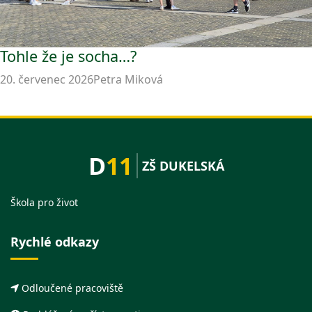
Tohle že je socha…?
20. červenec 2026
Petra Miková
D
11
ZŠ DUKELSKÁ
Škola pro život
Rychlé odkazy
Odloučené pracoviště